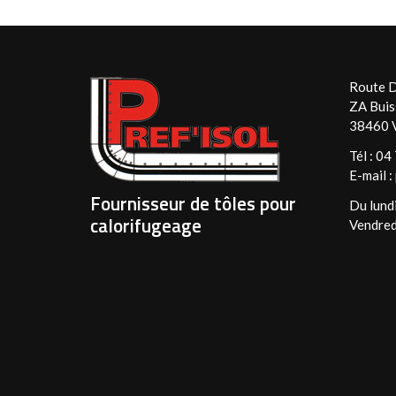
Route D
ZA Buis
38460 V
Tél :
04 
E-mail :
Fournisseur de tôles pour
Du lundi
calorifugeage
Vendred