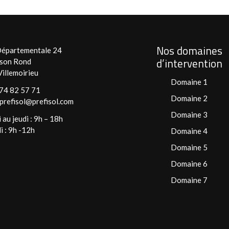
Nos domaines
épartementale 24
d’intervention
son Rond
illemoirieu
Domaine 1
74 82 57 71
Domaine 2
prefisol@prefisol.com
Domaine 3
 au jeudi : 9h – 18h
i : 9h -12h
Domaine 4
Domaine 5
Domaine 6
Domaine 7