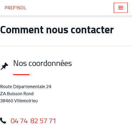
PREF'ISOL
Aller
au
Comment nous contacter
contenu
Nos coordonnées
Route Départementale 24
ZA Buisson Rond
38460 Villemoirieu
04 74 82 57 71